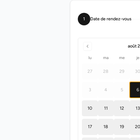
1
Date de rendez-vous
août 
lu
ma
me
je
27
28
29
3
3
4
5
6
10
11
12
13
17
18
19
2