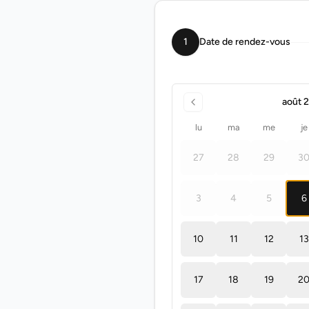
1
Date de rendez-vous
août 
lu
ma
me
je
27
28
29
3
3
4
5
6
10
11
12
13
17
18
19
2