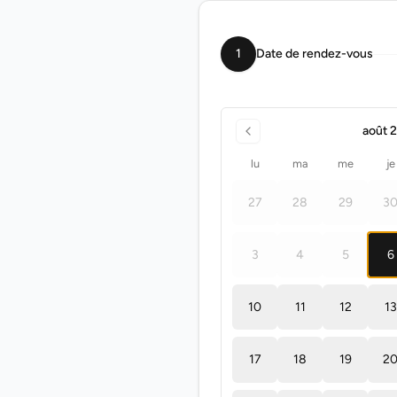
1
Date de rendez-vous
août 
lu
ma
me
je
27
28
29
3
3
4
5
6
10
11
12
13
17
18
19
2